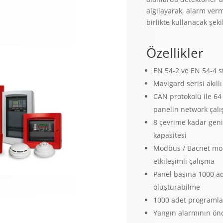
algılayarak, alarm ver
birlikte kullanacak şeki
Özellikler
EN 54-2 ve EN 54-4 s
Mavigard serisi akıll
CAN protokolü ile 64 
panelin network çalı
8 çevrime kadar geni
kapasitesi
Modbus / Bacnet modü
etkileşimli çalışma
Panel başına 1000 ad
oluşturabilme
1000 adet programlan
Yangın alarmının önc