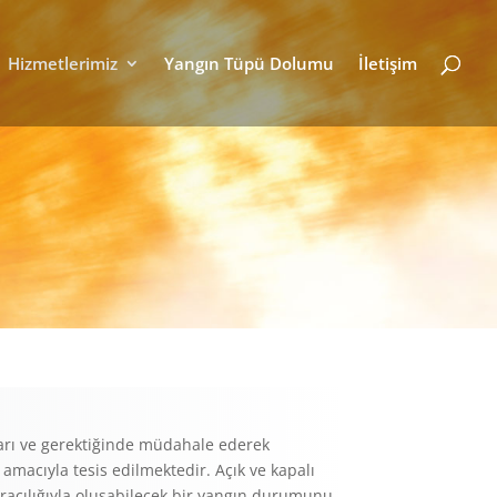
Hizmetlerimiz
Yangın Tüpü Dolumu
İletişim
arı ve gerektiğinde müdahale ederek
macıyla tesis edilmektedir. Açık ve kapalı
aracılığıyla oluşabilecek bir yangın durumunu