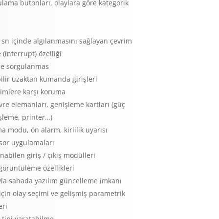
gulama butonları, olaylara göre kategorik
 sn içinde algılanmasını sağlayan çevrim
interrupt) özelliği
nde sorgulanmas
lir uzaktan kumanda girişleri
şimlere karşı koruma
vre elemanları, genişleme kartları (güç
şleme, printer…)
 modu, ön alarm, kirlilik uyarısı
sor uygulamaları
nabilen giriş / çıkış modülleri
örüntüleme özellikleri
yla sahada yazılım güncelleme imkanı
ı için olay seçimi ve gelişmiş parametrik
ri
y tipi yaratabilme