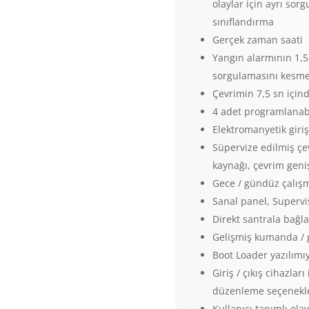
olaylar için ayrı sor
sınıflandırma
Gerçek zaman saati
Yangın alarmının 1,5
sorgulamasını kesme (
Çevrimin 7,5 sn içi
4 adet programlanabi
Elektromanyetik giri
Süpervize edilmiş çe
kaynağı, çevrim geni
Gece / gündüz çalışma
Sanal panel, Supervi
Direkt santrala bağla
Gelişmiş kumanda / g
Boot Loader yazılımı
Giriş / çıkış cihazlar
düzenleme seçenekle
Kullanıcı tanımlı ola