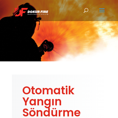
Hizmetler
Otomatik
Yangın
Söndürme