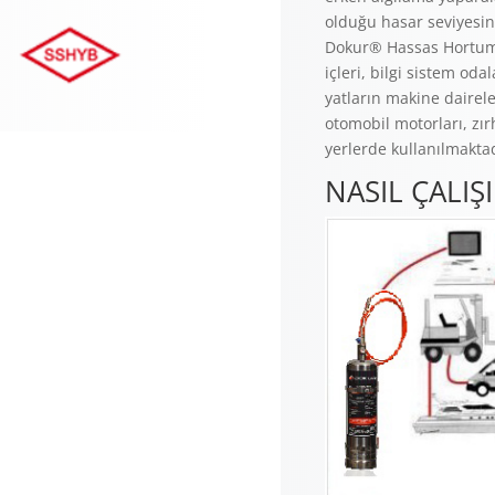
olduğu hasar seviyesi
Dokur® Hassas Hortumlu
içleri, bilgi sistem oda
yatların makine daireler
otomobil motorları, zır
yerlerde kullanılmaktad
NASIL ÇALIŞ