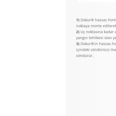
1)
Dokur® hassas hortu
noktaya monte edilerek
2)
Uç noktasına kadar a
yangın tehlikesi olan ye
3)
Dokur®’ın hassas hor
içindeki söndürücü ma
söndürür.