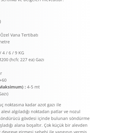
)
 Özel Vana Tertibatı
metre
/ 4 / 6 / 9 KG
200 (hcfc 227 ea) Gazı
r
/+60
(Maksimum) :
4-5 mt
Gazı)
ç noktasına kadar azot gazı ile
 alevi algıladığı noktadan patlar ve nozul
 söndürücü gövdesi içinde bulunan söndürme
ladığı alana boşaltır. Çok küçük bir alevden
 devreye girmesi sebebi ile yangının vermiş