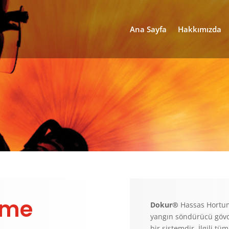
Ana Sayfa
Hakkımızda
rme
Dokur®
Hassas Hortum
yangın söndürücü gövd
bir sistemdir. İlgili tü