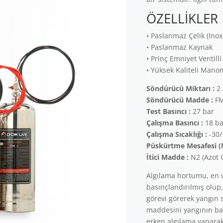
ÖZELLİKLER
• Paslanmaz Çelik (Inox
• Paslanmaz Kaynak
• Prinç Emniyet Ventilli
• Yüksek Kaliteli Mano
Söndürücü Miktarı :
2 
Söndürücü Madde :
FM
Test Basıncı :
27 bar
Çalışma Basıncı :
18 ba
Çalışma Sıcaklığı :
-30
Püskürtme Mesafesi 
İtici Madde :
N2 (Azot 
Algılama hortumu, en u
basınçlandırılmış olup,
görevi görerek yangın
maddesini yangının baş
erken algılama yaparak